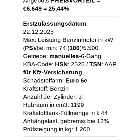
Angebots-
PREISVORTEIL =
€6.649 = 25,44%
Erstzulassungsdatum
:
22.12.2025
Max. Leistung Benzinmotor in kW
(
PS
)/bei min: 74 (
100
)/5.500
Getriebe:
manuelles
-6-Gang
KBA-Code:
HSN
: 2525 /
TSN
: AAP
für Kfz-Versicherung
Schadstoffarm:
Euro 6e
Kraftstoff: Benzin
Anzahl der Zylinder: 3
Hubraum in cm3: 1199
Kraftstofftank-Füllmenge in l: 44
Anhängelast, gebremst bei 12%
Prüfsteigung in kg: 1.200