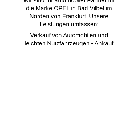
Wir sind Ihr automobiler Partner für
die Marke OPEL in Bad Vilbel im
Norden von Frankfurt. Unsere
Leistungen umfassen:
Verkauf von Automobilen und
leichten Nutzfahrzeugen • Ankauf
von Gebrauchtfahrzeugen •
Umbau von Spezialfahrzeugen •
Werkstattleistungen (Service,
Reparaturen, Elektrik,
Karosseriearbeiten) • Verkauf von
original Teilen und Zubehör
unserer Herstellermarke • Verkauf
von Accessoires & und Lifestyle
Produkten unseres Herstellers •
Hol & Bringservice