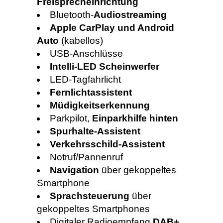
Freisprecheinrichtung
Bluetooth-
Audiostreaming
Apple CarPlay und Android
Auto
(kabellos)
USB-Anschlüsse
Intelli-LED Scheinwerfer
LED-Tagfahrlicht
Fernlichtassistent
Müdigkeitserkennung
Parkpilot,
Einparkhilfe hinten
Spurhalte-Assistent
Verkehrsschild-Assistent
Notruf/Pannenruf
Navigation
über gekoppeltes
Smartphone
Sprachsteuerung
über
gekoppeltes Smartphones
Digitaler Radioempfang
DAB+