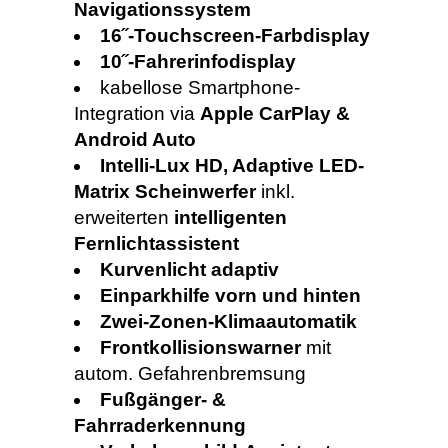
Navigationssystem
16˝-Touchscreen-Farbdisplay
10˝-Fahrerinfodisplay
kabellose Smartphone-
Integration via
Apple CarPlay &
Android Auto
Intelli-Lux HD, Adaptive LED-
Matrix Scheinwerfer
inkl.
erweiterten
intelligenten
Fernlichtassistent
Kurvenlicht adaptiv
Einparkhilfe vorn und hinten
Zwei-Zonen-Klimaautomatik
Frontkollisionswarner
mit
autom. Gefahrenbremsung
Fußgänger- &
Fahrraderkennung