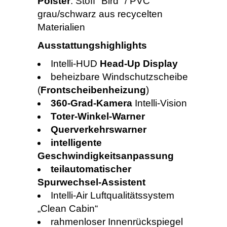
Polster
: Stoff "Bird" / PVC
grau/schwarz aus recycelten
Materialien
Ausstattungshighlights
Intelli-HUD
Head-Up Display
beheizbare Windschutzscheibe
(
Frontscheibenheizung
)
360-Grad-Kamera
Intelli-Vision
Toter-Winkel-Warner
Querverkehrswarner
intelligente
Geschwindigkeitsanpassung
teilautomatischer
Spurwechsel-Assistent
Intelli-Air Luftqualitätssystem
„Clean Cabin“
rahmenloser Innenrückspiegel