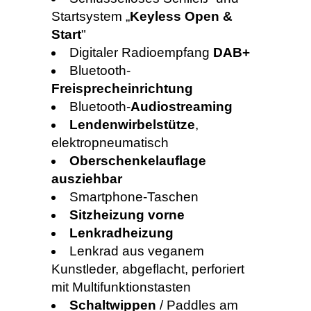
Startsystem „
Keyless Open &
Start
"
Digitaler Radioempfang
DAB+
Bluetooth-
Freisprecheinrichtung
Bluetooth-
Audiostreaming
Lendenwirbelstütze
,
elektropneumatisch
Oberschenkelauflage
ausziehbar
Smartphone-Taschen
Sitzheizung vorne
Lenkradheizung
Lenkrad aus veganem
Kunstleder, abgeflacht, perforiert
mit Multifunktionstasten
Schaltwippen
/ Paddles am