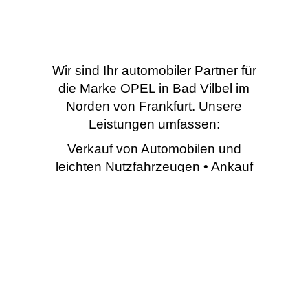
Wir sind Ihr automobiler Partner für
die Marke OPEL in Bad Vilbel im
Norden von Frankfurt. Unsere
Leistungen umfassen:
Verkauf von Automobilen und
leichten Nutzfahrzeugen • Ankauf
von Gebrauchtfahrzeugen •
Umbau von Spezialfahrzeugen •
Werkstattleistungen (Service,
Reparaturen, Elektrik,
Karosseriearbeiten) • Verkauf von
original Teilen und Zubehör
unserer Herstellermarke • Verkauf