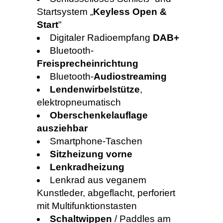
Startsystem „
Keyless Open &
Start
"
Digitaler Radioempfang
DAB+
Bluetooth-
Freisprecheinrichtung
Bluetooth-
Audiostreaming
Lendenwirbelstütze
,
elektropneumatisch
Oberschenkelauflage
ausziehbar
Smartphone-Taschen
Sitzheizung vorne
Lenkradheizung
Lenkrad aus veganem
Kunstleder, abgeflacht, perforiert
mit Multifunktionstasten
Schaltwippen
/ Paddles am