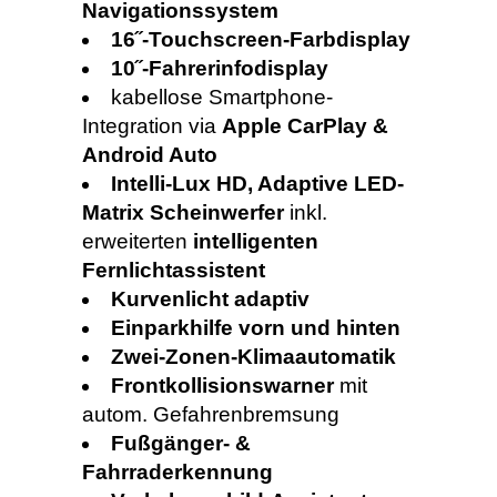
Navigationssystem
16˝-Touchscreen-Farbdisplay
10˝-Fahrerinfodisplay
kabellose Smartphone-
Integration via
Apple CarPlay &
Android Auto
Intelli-Lux HD, Adaptive LED-
Matrix Scheinwerfer
inkl.
erweiterten
intelligenten
Fernlichtassistent
Kurvenlicht adaptiv
Einparkhilfe vorn und hinten
Zwei-Zonen-Klimaautomatik
Frontkollisionswarner
mit
autom. Gefahrenbremsung
Fußgänger- &
Fahrraderkennung