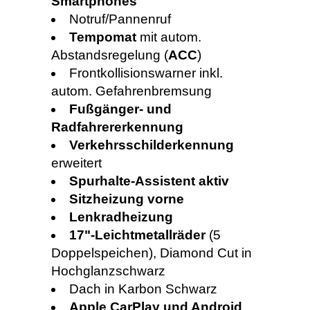
Smartphones
Notruf/Pannenruf
Tempomat
mit autom.
Abstandsregelung (
ACC
)
Frontkollisionswarner inkl.
autom. Gefahrenbremsung
Fußgänger- und
Radfahrererkennung
Verkehrsschilderkennung
erweitert
Spurhalte-Assistent aktiv
Sitzheizung vorne
Lenkradheizung
17"-Leichtmetallräder
(5
Doppelspeichen), Diamond Cut in
Hochglanzschwarz
Dach in Karbon Schwarz
Apple CarPlay und Android