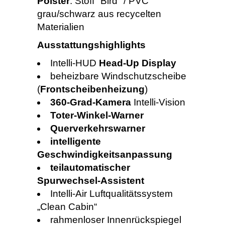
Polster
: Stoff "Bird" / PVC
grau/schwarz aus recycelten
Materialien
Ausstattungshighlights
Intelli-HUD
Head-Up Display
beheizbare Windschutzscheibe
(
Frontscheibenheizung
)
360-Grad-Kamera
Intelli-Vision
Toter-Winkel-Warner
Querverkehrswarner
intelligente
Geschwindigkeitsanpassung
teilautomatischer
Spurwechsel-Assistent
Intelli-Air Luftqualitätssystem
„Clean Cabin“
rahmenloser Innenrückspiegel