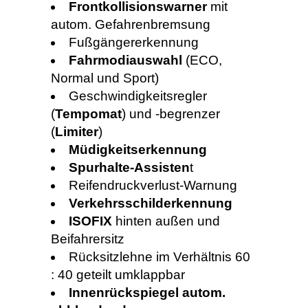
Frontkollisionswarner
mit
autom. Gefahrenbremsung
Fußgängererkennung
Fahrmodiauswahl
(ECO,
Normal und Sport)
Geschwindigkeitsregler
(
Tempomat
) und -begrenzer
(
Limiter
)
Müdigkeitserkennung
Spurhalte-Assisten
t
Reifendruckverlust-Warnung
Verkehrsschilderkennung
ISOFIX
hinten außen und
Beifahrersitz
Rücksitzlehne im Verhältnis 60
: 40 geteilt umklappbar
Innenrückspiegel autom.