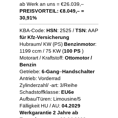
ab Werk an uns = €26.039,–
PREISVORTEIL: €8.049,– =
30,91%
KBA-Code:
HSN
: 2525 /
TSN
: AAP
für Kfz-Versicherung
Hubraum/ KW (PS)
Benzinmotor
:
1199 ccm / 75 KW (
100 PS
)
Motorart / Kraftstoff:
Ottomotor /
Benzin
Getriebe:
6-Gang
–
Handschalter
Antrieb: Vorderrad
Zylinderzahl/ -art: 3/Reihe
Schadstoffklasse:
EU6e
Aufbau/Türen: Limousine/5
Fälligkeit HU / AU:
04.2029
Werkgarantie 2 Jahre ab