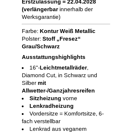
Erstzulassung = 22.04.2028
(verlängerbar
innerhalb der
Werksgarantie)
Farbe:
Kontur Weiß Metallic
Polster:
Stoff „Fresez“
Grau/Schwarz
Ausstattungshighlights
16"-
Leichtmetallräder
,
Diamond Cut, in Schwarz und
Silber
mit
Allwetter-/Ganzjahresreifen
Sitzheizung
vorne
Lenkradheizung
Vordersitze = Komfortsitze, 6-
fach verstellbar
Lenkrad aus veganem