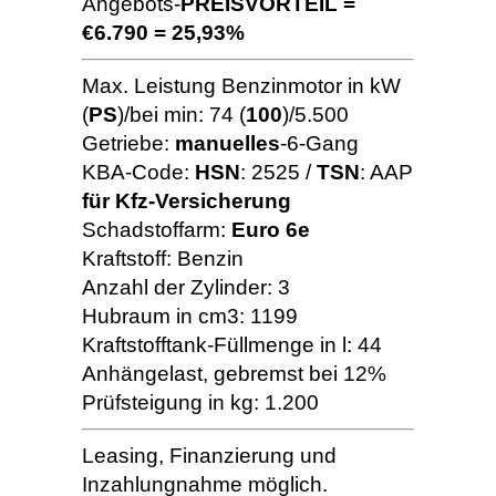
Angebots-
PREISVORTEIL =
€6.790 = 25,93%
Max. Leistung Benzinmotor in kW
(
PS
)/bei min: 74 (
100
)/5.500
Getriebe:
manuelles
-6-Gang
KBA-Code:
HSN
: 2525 /
TSN
: AAP
für Kfz-Versicherung
Schadstoffarm:
Euro 6e
Kraftstoff: Benzin
Anzahl der Zylinder: 3
Hubraum in cm3: 1199
Kraftstofftank-Füllmenge in l: 44
Anhängelast, gebremst bei 12%
Prüfsteigung in kg: 1.200
Leasing, Finanzierung und
Inzahlungnahme möglich.