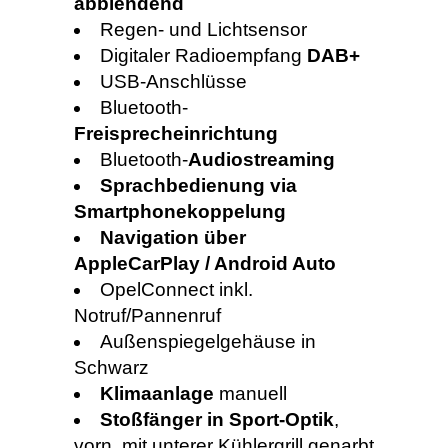
abblendend
Regen- und Lichtsensor
Digitaler Radioempfang
DAB+
USB-Anschlüsse
Bluetooth-
Freisprecheinrichtung
Bluetooth-
Audiostreaming
Sprachbedienung via
Smartphonekoppelung
Navigation über
AppleCarPlay / Android Auto
OpelConnect inkl.
Notruf/Pannenruf
Außenspiegelgehäuse in
Schwarz
Klimaanlage
manuell
Stoßfänger in Sport-Optik
,
vorn, mit unterer Kühlergrill genarbt