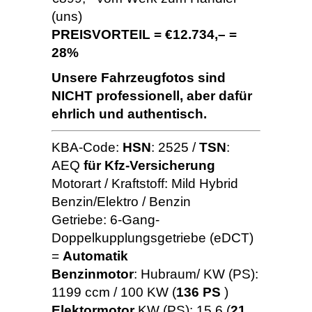
(uns)
PREISVORTEIL = €12.734,– =
28%
Unsere Fahrzeugfotos sind
NICHT professionell, aber dafür
ehrlich und authentisch.
KBA-Code:
HSN
: 2525 /
TSN
:
AEQ
für Kfz-Versicherung
Motorart / Kraftstoff: Mild Hybrid
Benzin/Elektro / Benzin
Getriebe: 6-Gang-
Doppelkupplungsgetriebe (eDCT)
=
Automatik
Benzinmotor
: Hubraum/ KW (PS):
1199 ccm / 100 KW (
136 PS
)
Elektormotor
KW (PS): 15,6 (
21