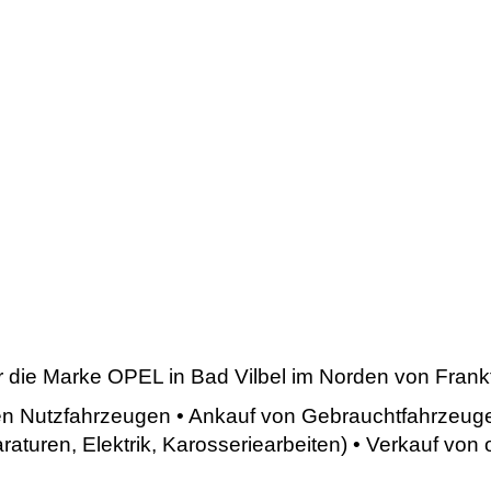
für die Marke OPEL in Bad Vilbel im Norden von Fran
ten Nutzfahrzeugen • Ankauf von Gebrauchtfahrzeug
raturen, Elektrik, Karosseriearbeiten) • Verkauf von 
n Accessoires & und Lifestyle Produkten unseres Her