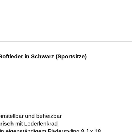
oftleder in Schwarz (Sportsitze)
instellbar und beheizbar
risch
mit Lederlenkrad
 in eigenständigem Räderstyling 8 J x 18