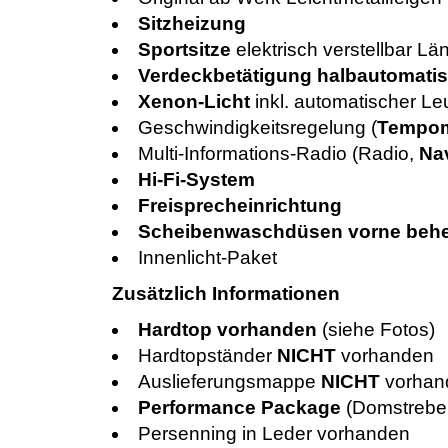
Sitzheizung
Sportsitze
elektrisch verstellbar L
Verdeckbetätigung halbautomati
Xenon-Licht
inkl. automatischer L
Geschwindigkeitsregelung (
Tempo
Multi-Informations-Radio (Radio,
Na
Hi-Fi-System
Freisprecheinrichtung
Scheibenwaschdüsen vorne behe
Innenlicht-Paket
Zusätzlich Informationen
Hardtop vorhanden
(siehe Fotos)
Hardtopständer
NICHT
vorhanden
Auslieferungsmappe
NICHT
vorhan
Performance Package
(Domstrebe
Persenning in Leder vorhanden