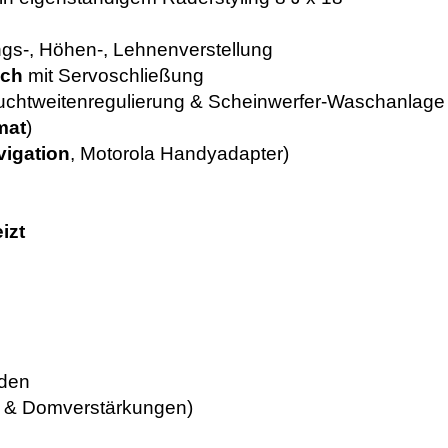
ängs-, Höhen-, Lehnenverstellung
sch
mit Servoschließung
euchtweitenregulierung & Scheinwerfer-Waschanlage
mat
)
vigation
, Motorola Handyadapter)
izt
den
 & Domverstärkungen)