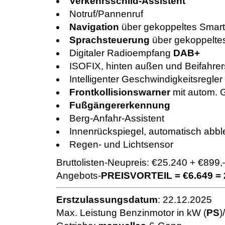
Verkehrsschild-Assistent
Notruf/Pannenruf
Navigation
über gekoppeltes Smar
Sprachsteuerung
über gekoppelt
Digitaler Radioempfang
DAB+
ISOFIX, hinten außen und Beifahrer
Intelligenter Geschwindigkeitsregler 
Frontkollisionswarner
mit autom.
Fußgängererkennung
Berg-Anfahr-Assistent
Innenrückspiegel, automatisch abb
Regen- und Lichtsensor
Bruttolisten-Neupreis: €25.240 + €89
Angebots-
PREISVORTEIL = €6.649 =
Erstzulassungsdatum
: 22.12.2025
Max. Leistung Benzinmotor in kW (
PS
)