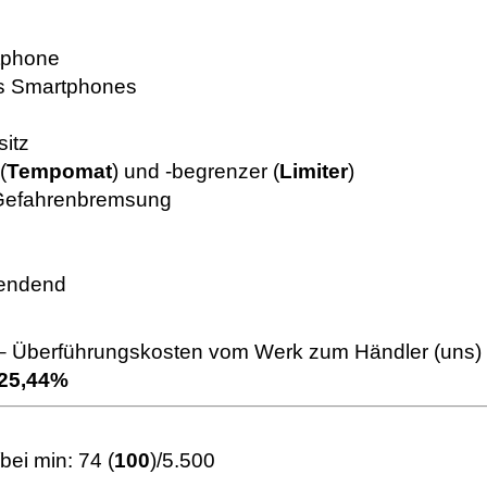
tphone
es Smartphones
sitz
(
Tempomat
) und -begrenzer (
Limiter
)
 Gefahrenbremsung
lendend
9,– Überführungskosten vom Werk zum Händler (uns)
 25,44%
/bei min: 74 (
100
)/5.500