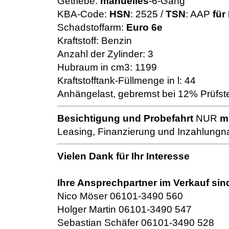
Getriebe:
manuelles
-6-Gang
KBA-Code:
HSN
: 2525 /
TSN
: AAP
für
Schadstoffarm:
Euro 6e
Kraftstoff: Benzin
Anzahl der Zylinder: 3
Hubraum in cm3: 1199
Kraftstofftank-Füllmenge in l: 44
Anhängelast, gebremst bei 12% Prüfste
Besichtigung und Probefahrt
NUR
m
Leasing, Finanzierung und Inzahlungn
Vielen Dank für Ihr Interesse
Ihre Ansprechpartner im Verkauf sin
Nico Möser 06101-3490 560
Holger Martin 06101-3490 547
Sebastian Schäfer 06101-3490 528