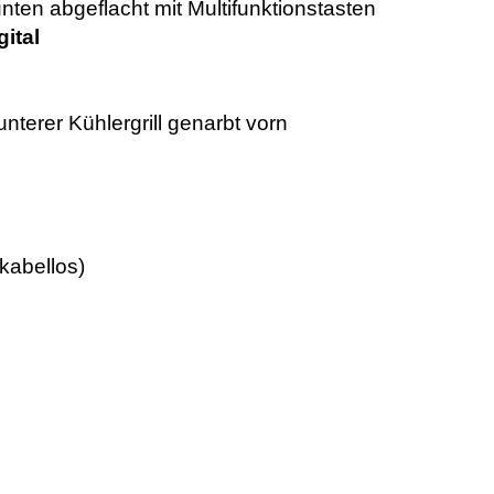
ten abgeflacht mit Multifunktionstasten
gital
unterer Kühlergrill genarbt vorn
(kabellos)