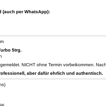
d (auch per WhatsApp):
em
Turbo 5trg.
h
angemeldet. NICHT ohne Termin vorbeikommen. Nachhe
fessionell, aber dafür ehrlich und authentisch.
ns)
86