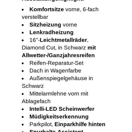
Komfortsitze
vorne, 6-fach
verstellbar
Sitzheizung
vorne
Lenkradheizung
16"-
Leichtmetallräder
,
Diamond Cut, in Schwarz
mit
Allwetter-/Ganzjahresreifen
Reifen-Reparatur-Set
Dach in Wagenfarbe
Außenspiegelgehäuse in
Schwarz
Mittelarmlehne vorn mit
Ablagefach
Intelli-LED Scheinwerfer
Müdigkeitserkennung
Parkpilot,
Einparkhilfe hinten
Spurhalte-Assistent