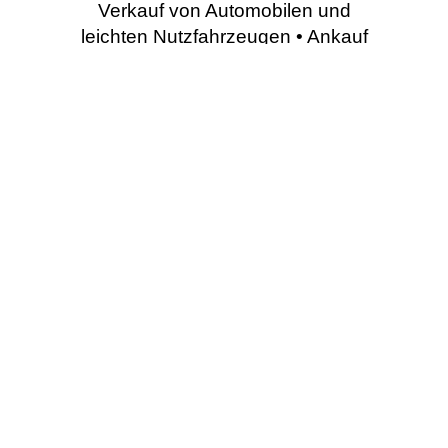
Verkauf von Automobilen und
leichten Nutzfahrzeugen • Ankauf
von Gebrauchtfahrzeugen •
Umbau von Spezialfahrzeugen •
Werkstattleistungen (Service,
Reparaturen, Elektrik,
Karosseriearbeiten) • Verkauf von
original Teilen und Zubehör
unserer Herstellermarke • Verkauf
von Accessoires & und Lifestyle
Produkten unseres Herstellers •
Hol & Bringservice