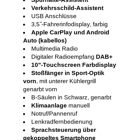
Verkehrsschild-Assistent
USB Anschlüsse
3,5˝-Fahrerinfodisplay, farbig
Apple CarPlay und Android
Auto (kabellos)
Multimedia Radio
Digitaler Radioempfang
DAB+
10"-Touchscreen Farbdisplay
Stoßfänger in Sport-Optik
vorn
, mit unterer Kühlergrill
genarbt vorn
B-Säulen in Schwarz, genarbt
Klimaanlage
manuell
Notruf/Pannenruf
Lenkradfernbedienung
Sprachsteuerung über
gekoppeltes Smartphone