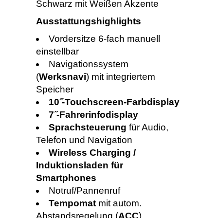
Schwarz mit Weißen Akzente
Ausstattungshighlights
Vordersitze 6-fach manuell
einstellbar
Navigationssystem
(
Werksnavi
) mit integriertem
Speicher
10 ̋-Touchscreen-Farbdisplay
7 ̋-Fahrerinfodisplay
Sprachsteuerung
für Audio,
Telefon und Navigation
Wireless Charging /
Induktionsladen für
Smartphones
Notruf/Pannenruf
Tempomat
mit autom.
Abstandsregelung (
ACC
)