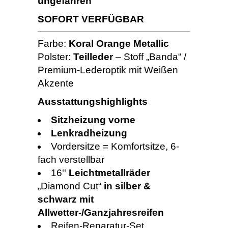
ungefahren
SOFORT VERFÜGBAR
Farbe:
Koral Orange Metallic
Polster:
Teilleder
– Stoff „Banda“ /
Premium-Lederoptik mit Weißen
Akzente
Ausstattungshighlights
Sitzheizung vorne
Lenkradheizung
Vordersitze = Komfortsitze, 6-
fach verstellbar
16‘‘
Leichtmetallräder
„Diamond Cut“
in silber &
schwarz mit
Allwetter-/Ganzjahresreifen
Reifen-Reparatur-Set