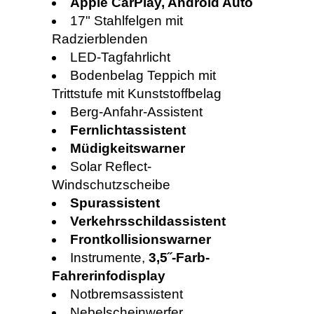
Apple CarPlay, Android Auto
17" Stahlfelgen mit
Radzierblenden
LED-Tagfahrlicht
Bodenbelag Teppich mit
Trittstufe mit Kunststoffbelag
Berg-Anfahr-Assistent
Fernlichtassistent
Müdigkeitswarner
Solar Reflect-
Windschutzscheibe
Spurassistent
Verkehrsschildassistent
Frontkollisionswarner
Instrumente,
3,5˝-Farb-
Fahrerinfodisplay
Notbremsassistent
Nebelscheinwerfer